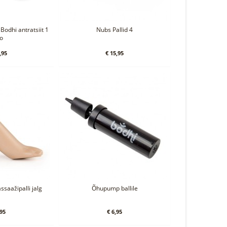
 Bodhi antratsiit 1
Nubs Pallid 4
lo
,95
€ 15,95
ssaažipalli jalg
Õhupump ballile
,95
€ 6,95