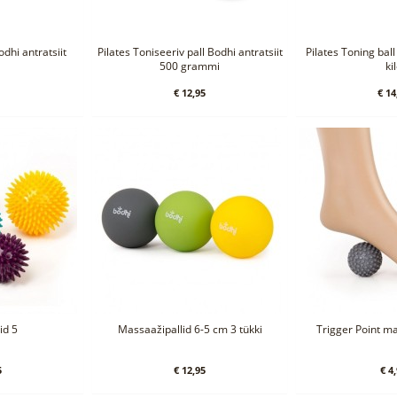
odhi antratsiit
Pilates Toniseeriv pall Bodhi antratsiit
Pilates Toning ball
500 grammi
ki
€ 12,95
€ 14
id 5
Massaažipallid 6-5 cm 3 tükki
Trigger Point ma
5
€ 12,95
€ 4