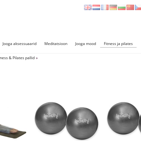
Jooga aksessuaarid
Meditatsioon
Jooga mood
Fitness ja pilates
tness & Pilates pallid