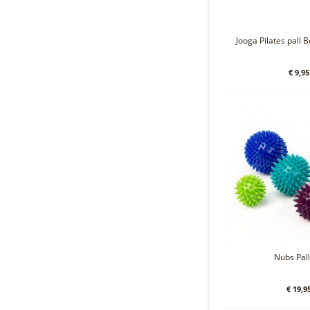
Jooga Pilates pall B
€ 9,95
Nubs Pall
€ 19,9