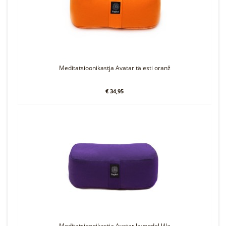
Meditatsioonikastja Avatar täiesti oranž
€ 34,95
Meditatsioonikastja Avatar lavendel lilla