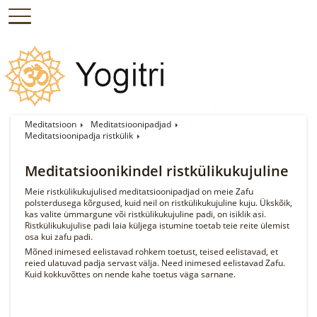
Meditatsioon
Meditatsioonipadjad
Meditatsioonipadja ristkülik
Meditatsioonikindel ristkülikukujuline
Meie ristkülikukujulised meditatsioonipadjad on meie Zafu
polsterdusega kõrgused, kuid neil on ristkülikukujuline kuju. Ükskõik,
kas valite ümmargune või ristkülikukujuline padi, on isiklik asi.
Ristkülikukujulise padi laia küljega istumine toetab teie reite ülemist
osa kui zafu padi.
Mõned inimesed eelistavad rohkem toetust, teised eelistavad, et
reied ulatuvad padja servast välja. Need inimesed eelistavad Zafu.
Kuid kokkuvõttes on nende kahe toetus väga sarnane.